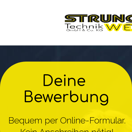
Stellenanzeigen
Photovoltaik
Deine 
Bewerbung
Kältetechnik
Bewerbung
CA/ULO
Bequem per Online-Formular.
Kühlraumbau