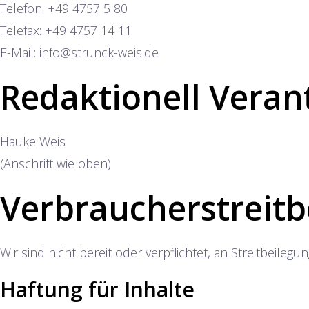
Telefon: +49 4757 5 80
Telefax: +49 4757 14 11
E-Mail: info@strunck-weis.de
Redaktionell Veran
Hauke Weis
(Anschrift wie oben)
Verbraucher­streit­b
Wir sind nicht bereit oder verpflichtet, an Streitbeile
Haftung für Inhalte