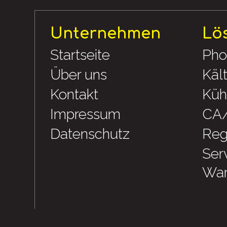
Unternehmen
Lö
Startseite
Pho
Über uns
Käl
Kontakt
Küh
Impressum
CA
Datenschutz
Reg
Ser
War