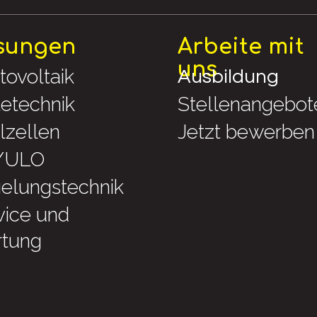
sungen
Arbeite mit
uns
tovoltaik
Ausbildung
tetechnik
Stellenangebot
lzellen
Jetzt bewerben
/ULO
elungstechnik
vice und
tung